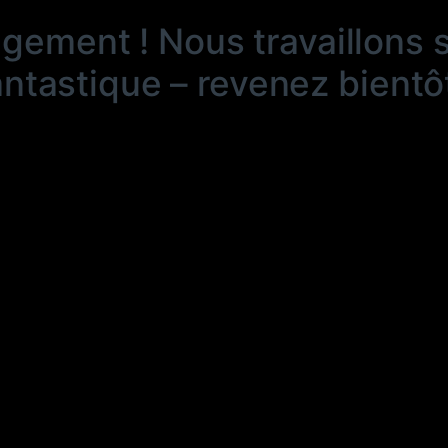
ngement ! Nous travaillons 
antastique – revenez bientôt