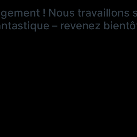
ngement ! Nous travaillons 
antastique – revenez bientôt