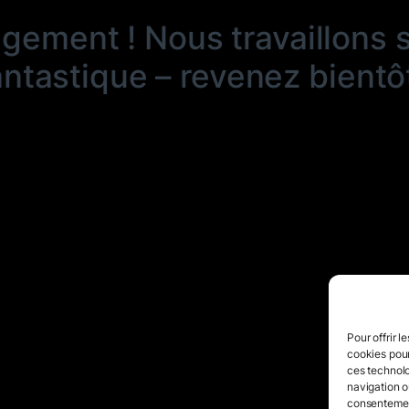
ngement ! Nous travaillons 
antastique – revenez bientôt
Pour offrir l
cookies pour
ces technolo
navigation ou
consentement