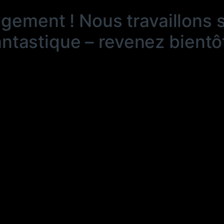
ngement ! Nous travaillons 
antastique – revenez bientôt