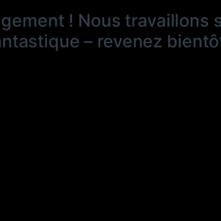
ngement ! Nous travaillons 
antastique – revenez bientôt