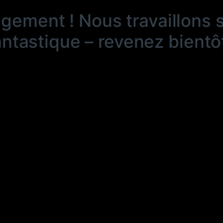
ngement ! Nous travaillons 
antastique – revenez bientôt