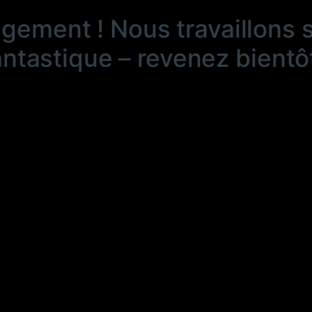
ngement ! Nous travaillons 
antastique – revenez bientôt