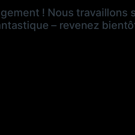
ngement ! Nous travaillons 
antastique – revenez bientôt