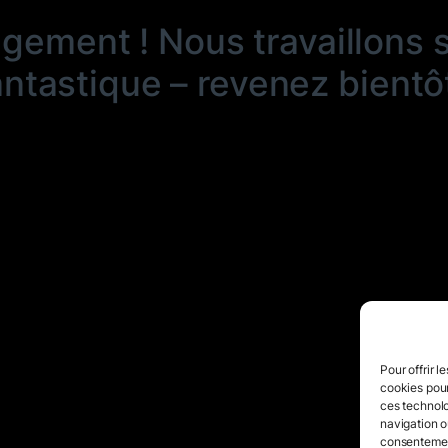
ngement ! Nous travaillons 
antastique – revenez bientôt
Pour offrir l
cookies pour
ces technolo
navigation ou
consentement