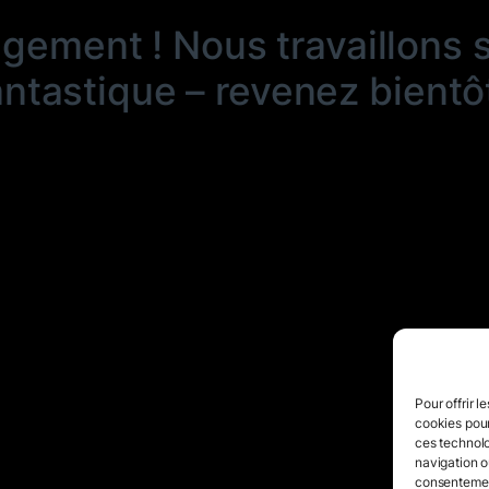
ngement ! Nous travaillons 
antastique – revenez bientôt
Pour offrir l
cookies pour
ces technolo
navigation ou
consentement