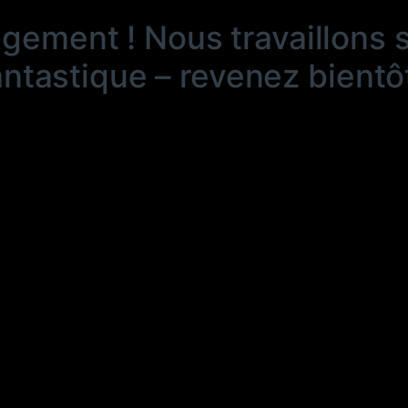
ngement ! Nous travaillons 
antastique – revenez bientôt