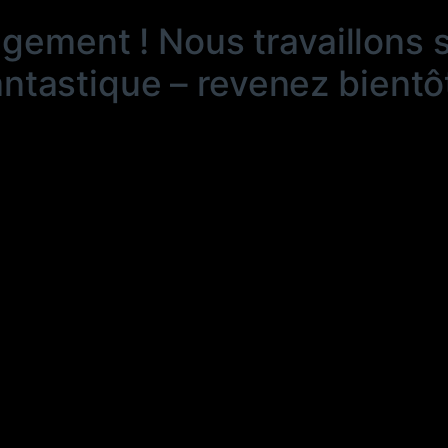
ngement ! Nous travaillons 
antastique – revenez bientôt