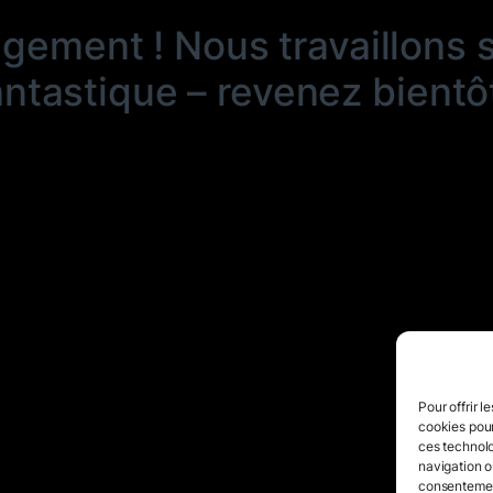
ngement ! Nous travaillons 
antastique – revenez bientôt
Pour offrir l
cookies pour
ces technolo
navigation ou
consentement