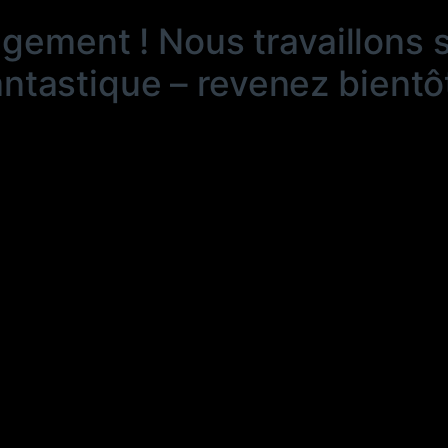
ngement ! Nous travaillons 
antastique – revenez bientôt