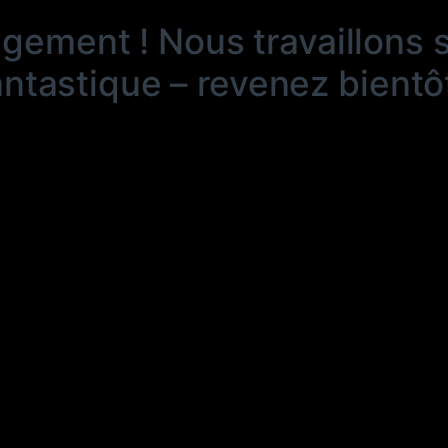
ngement ! Nous travaillons 
antastique – revenez bientôt