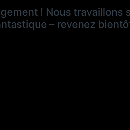
ngement ! Nous travaillons 
antastique – revenez bientôt