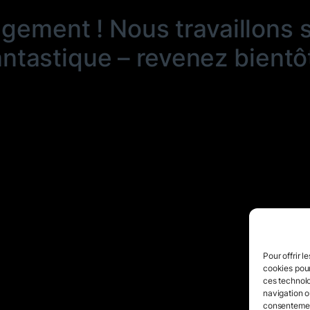
ngement ! Nous travaillons 
antastique – revenez bientôt
Pour offrir l
cookies pour
ces technolo
navigation ou
consentement