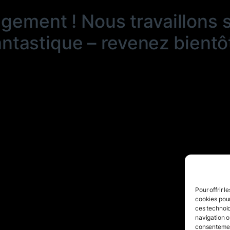
ngement ! Nous travaillons 
antastique – revenez bientôt
Pour offrir l
cookies pour
ces technolo
navigation ou
consentement