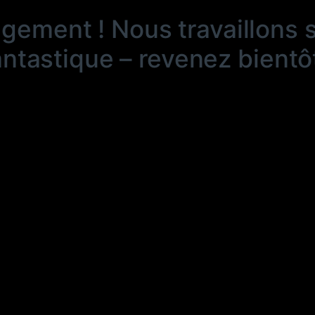
ngement ! Nous travaillons 
antastique – revenez bientôt