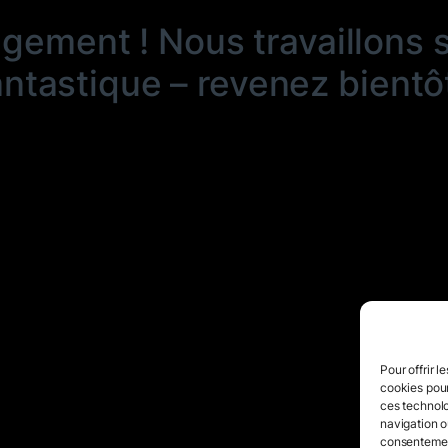
ngement ! Nous travaillons 
antastique – revenez bientôt
Pour offrir l
cookies pour
ces technolo
navigation ou
consentement