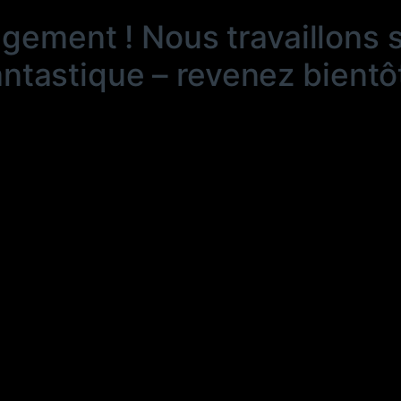
ngement ! Nous travaillons 
antastique – revenez bientôt