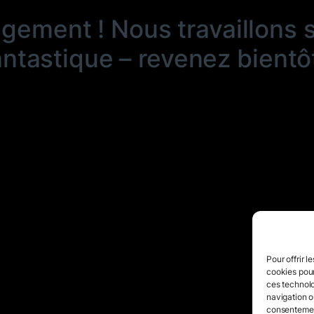
ngement ! Nous travaillons 
antastique – revenez bientôt
Pour offrir l
cookies pour
ces technolo
navigation ou
consentement